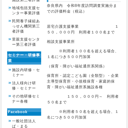
奈良県内 令和8年度訪問調査実施分ま
地域包括支援セ
での評価料金（税込）
ンター事業評価
民間養子縁組あ
っせん機関第三
居宅介護支援事業 １
者評価
５０，０００円 利用者１００名まで
里親支援センタ
相談支援事業所
ー第三者評価
※利用者１００名を超える場合、
セミナー・研修事
１名につき５００円加算
業
（保育・障がい福祉通所系関係）
施設内研修・セ
ミナー
保育所・認定こども園（全類型）・企業
主導型保育所・小規模保育・家庭的保
法人様向け研
育・障がい福祉通所系施設各種
修・セミナー
その他研修セミ
１５０，０００円～ 利用者
ナー各種
５０名まで
※利用者５０名を超える場合、１
Facebook
名につき５００円加算
一般社団法人
ぱ・まる