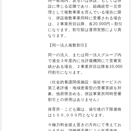
同一敷地内、あるいは併設、もしくは併
設に準じる近隣であり、組織経営一元管
理として複数事業を営んでいる場合に限
り、併設複数事業同時に受審される場合
は、２事業所目以降、各20,000円～割引
になります。割引額は運用実態により異
なります。
【同一法人複数割引】
同一の法人、または同一法人グループ内
で過去３年度内に当評価機関にて受審実
績がある場合、２事業所目以降各10,000
円割引になります。
（社会的養護関係施設・福祉サービスの
第三者評価・地域密着型の受審実績を対
象。他府県含める。併設事業所同時受審
割引との併用はありません）
保育所・こども園は、値引後の下限価格
は１５０,０００円となります。
※極力料金据え置きの方向にて考えてお
りますが、諸物価高騰により年度途中