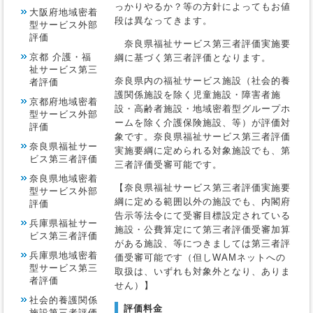
っかりやるか？等の方針によってもお値
大阪府地域密着
段は異なってきます。
型サービス外部
評価
奈良県福祉サービス第三者評価実施要
京都 介護・福
綱に基づく第三者評価となります。
祉サービス第三
奈良県内の福祉サービス施設（社会的養
者評価
護関係施設を除く児童施設・障害者施
京都府地域密着
設・高齢者施設・地域密着型グループホ
型サービス外部
ームを除く介護保険施設、等）が評価対
評価
象です。奈良県福祉サービス第三者評価
奈良県福祉サー
実施要綱に定められる対象施設でも、第
ビス第三者評価
三者評価受審可能です。
奈良県地域密着
【奈良県福祉サービス第三者評価実施要
型サービス外部
綱に定める範囲以外の施設でも、内閣府
評価
告示等法令にて受審目標設定されている
兵庫県福祉サー
施設・公費算定にて第三者評価受審加算
ビス第三者評価
がある施設、等につきましては第三者評
兵庫県地域密着
価受審可能です（但しWAMネットへの
型サービス第三
取扱は、いずれも対象外となり、ありま
者評価
せん）】
社会的養護関係
評価料金
施設第三者評価